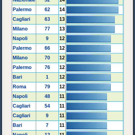
Palermo
62
14
Cagliari
63
13
Milano
77
13
Napoli
9
12
Palermo
66
12
Milano
70
12
Palermo
76
12
Bari
1
12
Roma
79
12
Napoli
48
11
Cagliari
54
11
Cagliari
9
11
Bari
7
11
Napoli
12
11