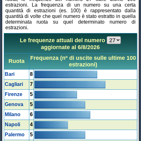
estrazioni. La frequenza di un numero su una certa
quantità di estrazioni (es. 100) è rappresentato dalla
quantità di volte che quel numero è stato estratto in quella
determinata ruota su quel determinato numero di
estrazioni.
Le frequenze attuali del numero
aggiornate al 6/8/2026
Frequenza (nº di uscite sulle ultime 100
Ruota
estrazioni)
Bari
8
Cagliari
7
Firenze
5
Genova
5
Milano
6
Napoli
4
Palermo
5