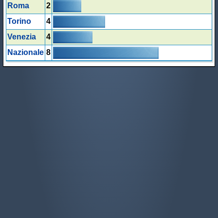
Roma
2
Torino
4
Venezia
4
Nazionale
8