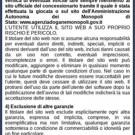
verifica di eventuali vincite fare sempre riferimento al
sito ufficiale del concessionario tramite il quale è stata
effettuata la giocata o sul sito dell'Amministrazione
Autonoma dei Monopoli di
Stato: www.agenziadoganemonopoli.gov.it
L’UTENTE UTILIZZA IL SITO WEB A SUO PROPRIO
RISCHIO E PERICOLO.
Il titolare del sito web non si assume alcuna responsabilità
per eventuali danni diretti, indiretti, speciali, impliciti o
diversi derivanti dall'uso del sito web, inclusi danni causati
da un uso non corretto, eventuali imprecisioni,
incompletezze o errori. Il titolare del sito web può
modificare, aggiungere o eliminare in qualsiasi momento
qualunque parte di queste condizioni d'uso. Nel caso in
cui le future modifiche dovessero essere inaccettabili per
l'utente, questi deve cessare di utilizzare il sito web. Il
protrarsi dell'uso da parte dell'utente del software dopo la
pubblicazione dell'avviso di tali modifiche indicherà la sua
accettazione delle stesse.
4) Esclusione di altre garanzie
Il titolare del sito web esclude esplicitamente ogni altra
garanzia, espressa od implicita, comprese, in via
esemplificativa ma non limitativa, qualunque garanzia
sottointesa o condizione di commerciabilità o idoneità per
un fine particolare.