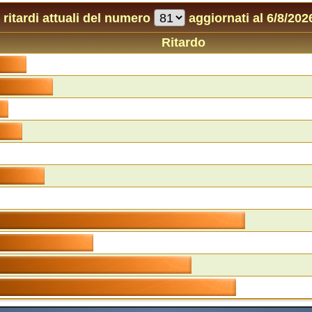
I ritardi attuali del numero
aggiornati al 6/8/202
Ritardo