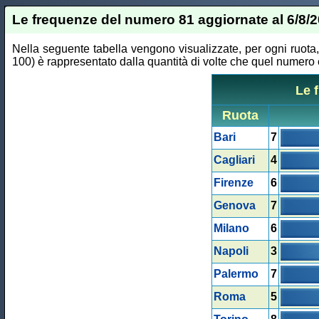
Le frequenze del numero 81 aggiornate al 6/8/
Nella seguente tabella vengono visualizzate, per ogni ruota,
100) è rappresentato dalla quantità di volte che quel numero è
Le 
Ruota
Bari
7
Cagliari
4
Firenze
6
Genova
7
Milano
6
Napoli
3
Palermo
7
Roma
5