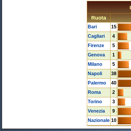
Ruota
Bari
15
Cagliari
4
Firenze
5
Genova
1
Milano
5
Napoli
38
Palermo
40
Roma
2
Torino
3
Venezia
9
Nazionale
10