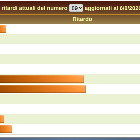
I ritardi attuali del numero
aggiornati al 6/8/202
Ritardo