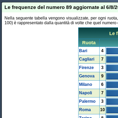
Le frequenze del numero 89 aggiornate al 6/8/
Nella seguente tabella vengono visualizzate, per ogni ruota,
100) è rappresentato dalla quantità di volte che quel numero è
Le 
Ruota
Bari
4
Cagliari
7
Firenze
3
Genova
9
Milano
6
Napoli
7
Palermo
3
Roma
10